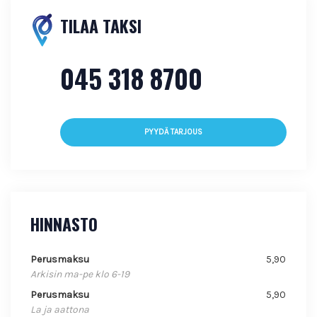
TILAA TAKSI
045 318 8700
PYYDÄ TARJOUS
HINNASTO
Perusmaksu
5,90
Arkisin ma-pe klo 6-19
Perusmaksu
5,90
La ja aattona