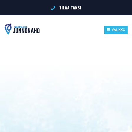
Siirry
TILAA TAKSI
sisältöön
VALIKKO