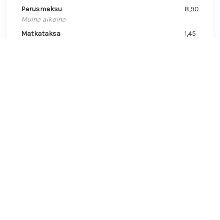
Perusmaksu
8,90
Muina aikoina
Matkataksa
1,45
1-4 henkeä / km
Matkataksa
2,40
5-8 henkeä / km
Matkataksa
2,40
7-8 henkeä / km
Aikamaksu
1,00
Arkisin klo 6-19 sekä La ja aattona klo 6-16 (hinta per
min.)
Aikamaksu
1,00
Muina aikoina (hinta per min.)
OTA YHTEYTTÄ